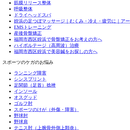
筋膜リリース整体
呼吸整体
ドライヘッドスパ
姪浜の足つぼマッサージ｜むくみ・冷え・疲労に｜アー
EMSトレーニング
産後骨盤矯正
福岡市西区姪浜で骨盤矯正をお考えの方へ
ハイボルテージ（高周波）治療
福岡市西区姪浜で美容鍼をお探しの方へ
スポーツのケガのお悩み
ランニング障害
シンスプリント
足関節（足首）捻挫
インソール
オスグッド
ゴルフ肘
スポーツのけが（外傷・障害）
野球肘
野球肩
テニス肘（上腕骨外側上顆炎）