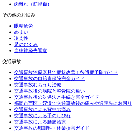
肉離れ（筋挫傷）
その他のお悩み
眼精疲労
めまい
冷え性
足のむくみ
自律神経失調症
交通事故
交通事故治療器具で症状改善！後遺症予防ガイド
交通事故の自賠責保険完全ガイド
交通事故むちうち治療
交通事故後の病院と整骨院の違い
交通事故後の対処法と手続き完全ガイド
福岡市西区・姪浜で交通事故後の痛みや通院先にお困り
交通事故による背中の痛み
交通事故による手のしびれ
交通事故による腰痛治療
交通事故の慰謝料・休業損害ガイド