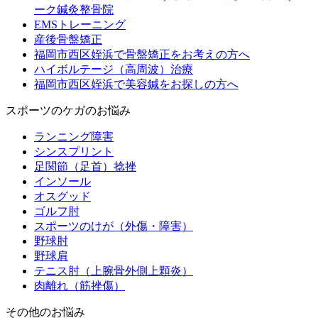
ーク鍼灸整骨院
EMSトレーニング
産後骨盤矯正
福岡市西区姪浜で骨盤矯正をお考えの方へ
ハイボルテージ（高周波）治療
福岡市西区姪浜で美容鍼をお探しの方へ
スポーツのケガのお悩み
ランニング障害
シンスプリント
足関節（足首）捻挫
インソール
オスグッド
ゴルフ肘
スポーツのけが（外傷・障害）
野球肘
野球肩
テニス肘（上腕骨外側上顆炎）
肉離れ（筋挫傷）
その他のお悩み