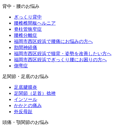
背中・腰のお悩み
ぎっくり背中
腰椎椎間板ヘルニア
脊柱管狭窄症
腰椎分離症
福岡市西区姪浜で腰痛にお悩みの方へ
肋間神経痛
福岡市西区姪浜で猫背・姿勢を改善したい方へ
福岡市西区姪浜でぎっくり腰にお困りの方へ
側弯症
足関節・足底のお悩み
足底腱膜炎
足関節（足首）捻挫
インソール
かかとの痛み
外反母趾
頭痛・顎関節のお悩み