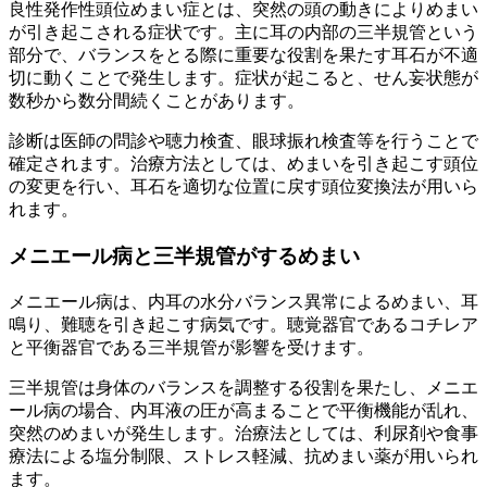
良性発作性頭位めまい症とは、突然の頭の動きによりめまい
が引き起こされる症状です。主に耳の内部の三半規管という
部分で、バランスをとる際に重要な役割を果たす耳石が不適
切に動くことで発生します。症状が起こると、せん妄状態が
数秒から数分間続くことがあります。
診断は医師の問診や聴力検査、眼球振れ検査等を行うことで
確定されます。治療方法としては、めまいを引き起こす頭位
の変更を行い、耳石を適切な位置に戻す頭位変換法が用いら
れます。
メニエール病と三半規管がするめまい
メニエール病は、内耳の水分バランス異常によるめまい、耳
鳴り、難聴を引き起こす病気です。聴覚器官であるコチレア
と平衡器官である三半規管が影響を受けます。
三半規管は身体のバランスを調整する役割を果たし、メニエ
ール病の場合、内耳液の圧が高まることで平衡機能が乱れ、
突然のめまいが発生します。治療法としては、利尿剤や食事
療法による塩分制限、ストレス軽減、抗めまい薬が用いられ
ます。