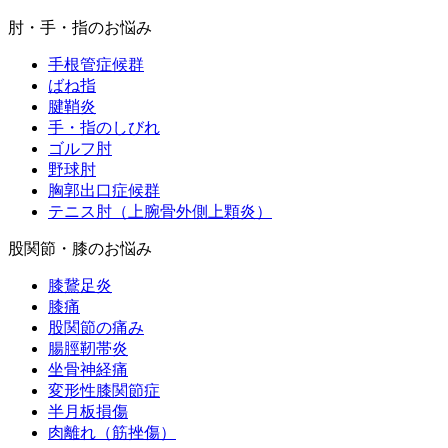
肘・手・指のお悩み
手根管症候群
ばね指
腱鞘炎
手・指のしびれ
ゴルフ肘
野球肘
胸郭出口症候群
テニス肘（上腕骨外側上顆炎）
股関節・膝のお悩み
膝鵞足炎
膝痛
股関節の痛み
腸脛靭帯炎
坐骨神経痛
変形性膝関節症
半月板損傷
肉離れ（筋挫傷）