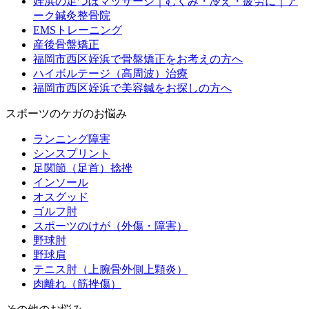
姪浜の足つぼマッサージ｜むくみ・冷え・疲労に｜ア
ーク鍼灸整骨院
EMSトレーニング
産後骨盤矯正
福岡市西区姪浜で骨盤矯正をお考えの方へ
ハイボルテージ（高周波）治療
福岡市西区姪浜で美容鍼をお探しの方へ
スポーツのケガのお悩み
ランニング障害
シンスプリント
足関節（足首）捻挫
インソール
オスグッド
ゴルフ肘
スポーツのけが（外傷・障害）
野球肘
野球肩
テニス肘（上腕骨外側上顆炎）
肉離れ（筋挫傷）