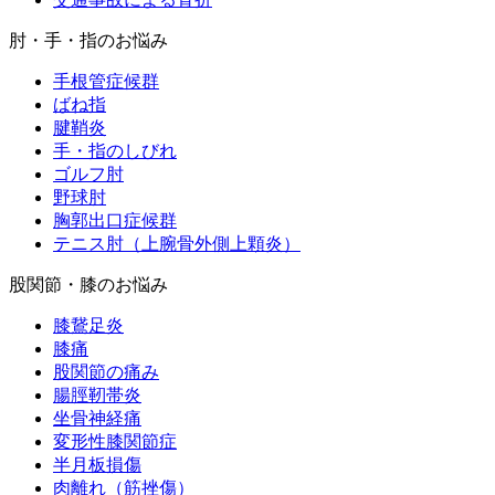
肘・手・指のお悩み
手根管症候群
ばね指
腱鞘炎
手・指のしびれ
ゴルフ肘
野球肘
胸郭出口症候群
テニス肘（上腕骨外側上顆炎）
股関節・膝のお悩み
膝鵞足炎
膝痛
股関節の痛み
腸脛靭帯炎
坐骨神経痛
変形性膝関節症
半月板損傷
肉離れ（筋挫傷）