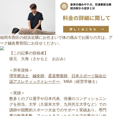
福岡市西区の姪浜近隣にお住まいで体の痛みでお困りの方は、ア
ーク鍼灸整骨院にお任せください。
【この記事の投稿者】
坂元 大海（さかもと おおみ）
＜所有資格＞
理学療法士
、
鍼灸師
、
柔道整復師
、
日本スポーツ協会公
認アスレティックトレーナー
、MBA（経営学修士）
＜実績＞
数多くのプロ選手や日本代表、俳優のコンディショニン
グを担当。大学（久留米大学、九州共立大学など）での
講師や国際的スポーツ大会でのサポート実績あり。専門
書の執筆多数。フィットネス・ヘルスケア企業のコンサ