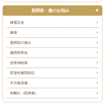
股関節・膝のお悩み
膝鵞足炎
膝痛
股関節の痛み
腸脛靭帯炎
坐骨神経痛
変形性膝関節症
半月板損傷
肉離れ（筋挫傷）