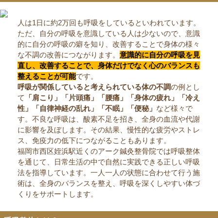
人は1日に約2万回も呼吸をしているといわれています。
ただ、自分の呼吸を意識している人は少ないので、意識
的に自分の呼吸の癖を知り、改善することで身体の様々
な不調の改善につながります。
意識的に自分の呼吸を見
直し、改善することで、身体だけでなく心のバランスも
整えることが可能
です。
呼吸が関係していると考えられている体の不調
の例とし
て
「肩こり」「片頭痛」「腰痛」「身体の疲れ」「冷え
性」「自律神経の乱れ」「不眠」「便秘」
など様々で
す。不良な呼吸は、酸素不足を招き、全身の血流や代謝
に影響を及ぼします。その結果、慢性的な疲労やストレ
ス、免疫力の低下につながることもあります。
福岡市西区姪浜駅近くのアーク鍼灸整骨院では呼吸整体
を通じて、日常生活の中で自然に実践できる正しい呼吸
法を指導しています。一人一人の状態に合わせて行う施
術は、全身のバランスを整え、呼吸を深くしやすい体づ
くりをサポートします。