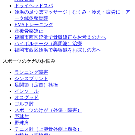
ドライヘッドスパ
姪浜の足つぼマッサージ｜むくみ・冷え・疲労に｜ア
ーク鍼灸整骨院
EMSトレーニング
産後骨盤矯正
福岡市西区姪浜で骨盤矯正をお考えの方へ
ハイボルテージ（高周波）治療
福岡市西区姪浜で美容鍼をお探しの方へ
スポーツのケガのお悩み
ランニング障害
シンスプリント
足関節（足首）捻挫
インソール
オスグッド
ゴルフ肘
スポーツのけが（外傷・障害）
野球肘
野球肩
テニス肘（上腕骨外側上顆炎）