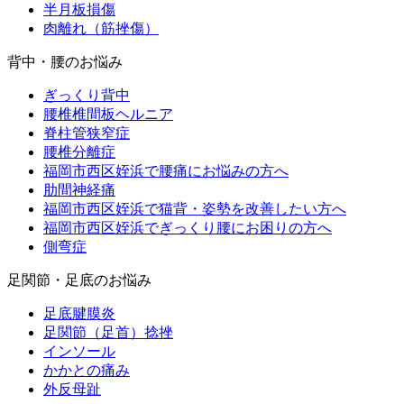
半月板損傷
肉離れ（筋挫傷）
背中・腰のお悩み
ぎっくり背中
腰椎椎間板ヘルニア
脊柱管狭窄症
腰椎分離症
福岡市西区姪浜で腰痛にお悩みの方へ
肋間神経痛
福岡市西区姪浜で猫背・姿勢を改善したい方へ
福岡市西区姪浜でぎっくり腰にお困りの方へ
側弯症
足関節・足底のお悩み
足底腱膜炎
足関節（足首）捻挫
インソール
かかとの痛み
外反母趾