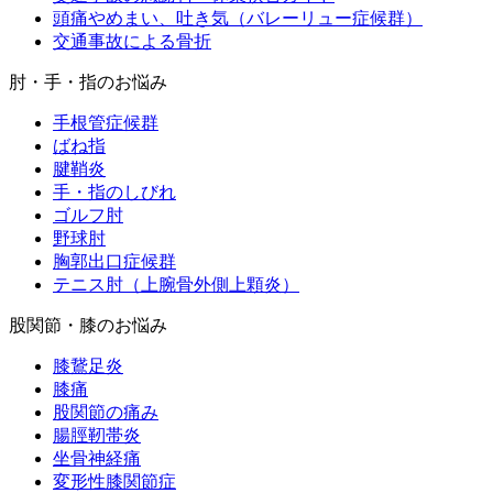
頭痛やめまい、吐き気（バレーリュー症候群）
交通事故による骨折
肘・手・指のお悩み
手根管症候群
ばね指
腱鞘炎
手・指のしびれ
ゴルフ肘
野球肘
胸郭出口症候群
テニス肘（上腕骨外側上顆炎）
股関節・膝のお悩み
膝鵞足炎
膝痛
股関節の痛み
腸脛靭帯炎
坐骨神経痛
変形性膝関節症