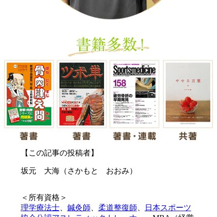
【この記事の投稿者】
坂元 大海（さかもと おおみ）
＜所有資格＞
理学療法士
、
鍼灸師
、
柔道整復師
、
日本スポーツ