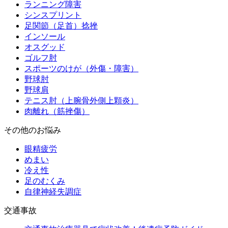
ランニング障害
シンスプリント
足関節（足首）捻挫
インソール
オスグッド
ゴルフ肘
スポーツのけが（外傷・障害）
野球肘
野球肩
テニス肘（上腕骨外側上顆炎）
肉離れ（筋挫傷）
その他のお悩み
眼精疲労
めまい
冷え性
足のむくみ
自律神経失調症
交通事故