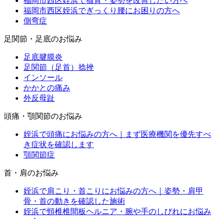
福岡市西区姪浜で猫背・姿勢を改善したい方へ
福岡市西区姪浜でぎっくり腰にお困りの方へ
側弯症
足関節・足底のお悩み
足底腱膜炎
足関節（足首）捻挫
インソール
かかとの痛み
外反母趾
頭痛・顎関節のお悩み
姪浜で頭痛にお悩みの方へ｜まず医療機関を優先すべ
き症状を確認します
顎関節症
首・肩のお悩み
姪浜で肩こり・首こりにお悩みの方へ｜姿勢・肩甲
骨・首の動きを確認した施術
姪浜で頸椎椎間板ヘルニア・腕や手のしびれにお悩み