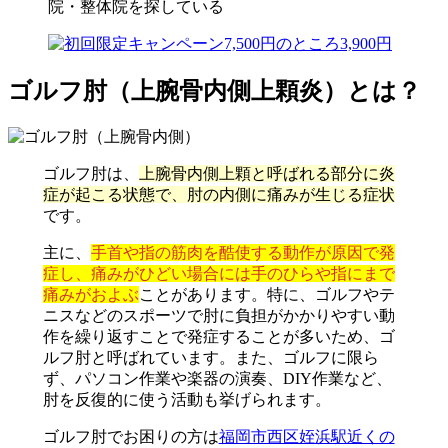
院・整体院を探している
ゴルフ肘（上腕骨内側上顆炎）とは？
ゴルフ肘は、
上腕骨内側上顆と呼ばれる部分に炎
症が起こる状態で、肘の内側に痛みが生じる症状
です。
主に、
手首や指の筋肉を酷使する動作が原因で発
症し、痛みがひどい場合には手のひらや指にまで
痛みがおよぶ
ことがあります。特に、ゴルフやテ
ニスなどのスポーツで肘に負担がかかりやすい動
作を繰り返すことで発症することが多いため、ゴ
ルフ肘と呼ばれています。また、ゴルフに限ら
ず、パソコン作業や楽器の演奏、DIY作業など、
肘を反復的に使う活動も挙げられます。
ゴルフ肘でお困りの方は
福岡市西区姪浜駅近くの