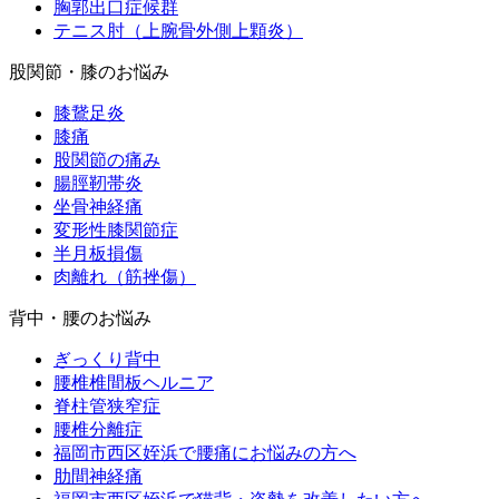
胸郭出口症候群
テニス肘（上腕骨外側上顆炎）
股関節・膝のお悩み
膝鵞足炎
膝痛
股関節の痛み
腸脛靭帯炎
坐骨神経痛
変形性膝関節症
半月板損傷
肉離れ（筋挫傷）
背中・腰のお悩み
ぎっくり背中
腰椎椎間板ヘルニア
脊柱管狭窄症
腰椎分離症
福岡市西区姪浜で腰痛にお悩みの方へ
肋間神経痛