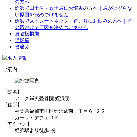
の方へ
姪浜で四十肩・五十肩にお悩みの方へ｜肩が上がらな
い原因を決めつけません
姪浜でストレートネック・首こりにお悩みの方へ｜首
の形だけで原因を決めつけません
肩腱板損傷
野球肩
寝違え
ご案内
【院名】
アーク鍼灸整骨院 姪浜院
【住所】
福岡県福岡市西区姪浜駅南１丁目６−２２
カーサ・デフェ １F
【アクセス】
姪浜駅より徒歩1分