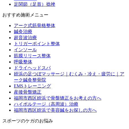
足関節（足首）捻挫
おすすめ施術メニュー
アーク式筋骨格整体
鍼灸治療
超音波治療
トリガーポイント整体
インソール
筋膜リリース整体
呼吸整体
ドライヘッドスパ
姪浜の足つぼマッサージ｜むくみ・冷え・疲労に｜ア
ーク鍼灸整骨院
EMSトレーニング
産後骨盤矯正
福岡市西区姪浜で骨盤矯正をお考えの方へ
ハイボルテージ（高周波）治療
福岡市西区姪浜で美容鍼をお探しの方へ
スポーツのケガのお悩み