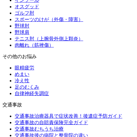
インソール
オスグッド
ゴルフ肘
スポーツのけが（外傷・障害）
野球肘
野球肩
テニス肘（上腕骨外側上顆炎）
肉離れ（筋挫傷）
その他のお悩み
眼精疲労
めまい
冷え性
足のむくみ
自律神経失調症
交通事故
交通事故治療器具で症状改善！後遺症予防ガイド
交通事故の自賠責保険完全ガイド
交通事故むちうち治療
交通事故後の病院と整骨院の違い