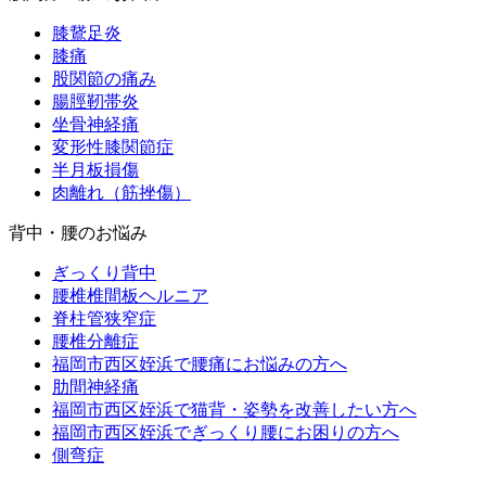
膝鵞足炎
膝痛
股関節の痛み
腸脛靭帯炎
坐骨神経痛
変形性膝関節症
半月板損傷
肉離れ（筋挫傷）
背中・腰のお悩み
ぎっくり背中
腰椎椎間板ヘルニア
脊柱管狭窄症
腰椎分離症
福岡市西区姪浜で腰痛にお悩みの方へ
肋間神経痛
福岡市西区姪浜で猫背・姿勢を改善したい方へ
福岡市西区姪浜でぎっくり腰にお困りの方へ
側弯症