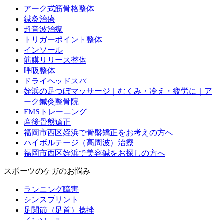
アーク式筋骨格整体
鍼灸治療
超音波治療
トリガーポイント整体
インソール
筋膜リリース整体
呼吸整体
ドライヘッドスパ
姪浜の足つぼマッサージ｜むくみ・冷え・疲労に｜ア
ーク鍼灸整骨院
EMSトレーニング
産後骨盤矯正
福岡市西区姪浜で骨盤矯正をお考えの方へ
ハイボルテージ（高周波）治療
福岡市西区姪浜で美容鍼をお探しの方へ
スポーツのケガのお悩み
ランニング障害
シンスプリント
足関節（足首）捻挫