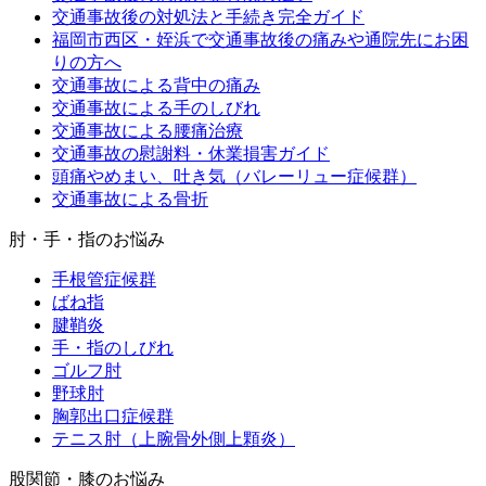
交通事故後の対処法と手続き完全ガイド
福岡市西区・姪浜で交通事故後の痛みや通院先にお困
りの方へ
交通事故による背中の痛み
交通事故による手のしびれ
交通事故による腰痛治療
交通事故の慰謝料・休業損害ガイド
頭痛やめまい、吐き気（バレーリュー症候群）
交通事故による骨折
肘・手・指のお悩み
手根管症候群
ばね指
腱鞘炎
手・指のしびれ
ゴルフ肘
野球肘
胸郭出口症候群
テニス肘（上腕骨外側上顆炎）
股関節・膝のお悩み