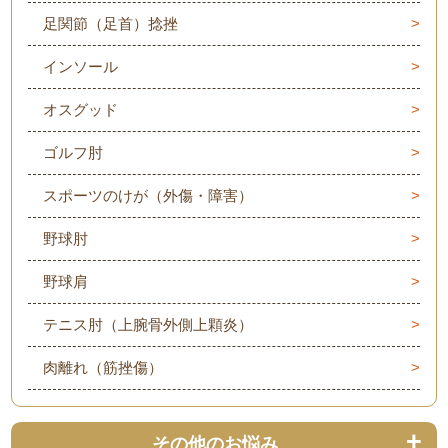
足関節（足首）捻挫
インソール
オスグッド
ゴルフ肘
スポーツのけが（外傷・障害）
野球肘
野球肩
テニス肘（上腕骨外側上顆炎）
肉離れ（筋挫傷）
その他のお悩み