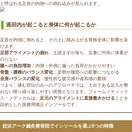
と呼ばれる足首の内側への倒れ込みが見られます。
過回内が起こると身体に何が起こるか
足首が内側に倒れると、その上に積み上がる骨格全体に影響が及
びます。
足部アライメントの崩れ
：土踏まずが落ち、足裏に均等に体重が
のらない
膝への負担増加
：内側・外側に偏った負荷がかかりやすい
骨盤・腰椎のバランス変化
：姿勢や腰部への影響につながる
全身バランスの変化
：慢性的な疲労感や違和感の蓄積
つまり、痛む部位のみへのアプローチでは、土台である足元が整
わない限り繰り返しやすい状態となります。フォームソティック
ス・メディカルは、
足元のアライメントに直接働きかける
ことを
目的とした医療用矯正インソールです。
姪浜アーク鍼灸整骨院でインソールを選ぶ5つの特徴