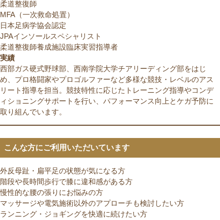
柔道整復師
MFA（一次救命処置）
日本足病学協会認定
JPAインソールスペシャリスト
柔道整復師養成施設臨床実習指導者
実績
西部ガス硬式野球部、西南学院大学チアリーディング部をはじ
め、プロ格闘家やプロゴルファーなど多様な競技・レベルのアス
リート指導を担当。競技特性に応じたトレーニング指導やコンデ
ィショニングサポートを行い、パフォーマンス向上とケガ予防に
取り組んでいます。
こんな方にご利用いただいています
外反母趾・扁平足の状態が気になる方
階段や長時間歩行で膝に違和感がある方
慢性的な腰の張りにお悩みの方
マッサージや電気施術以外のアプローチも検討したい方
ランニング・ジョギングを快適に続けたい方