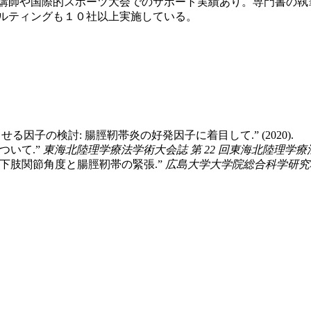
講師や国際的スポーツ大会でのサポート実績あり。専門書の執
ルティングも１０社以上実施している。
せる因子の検討: 腸脛靭帯炎の好発因子に着目して.” (2020).
ついて.”
東海北陸理学療法学術大会誌 第 22 回東海北陸理学
の下肢関節角度と腸脛靭帯の緊張.”
広島大学大学院総合科学研究科紀