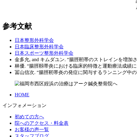
参考文献
日本整形外科学会
日本臨床整形外科学会
日本スポーツ整形外科学会
金多允, and キムダユン. “腸脛靭帯のストレインを増加さ
林優. “腸脛靱帯炎における臨床的特徴と運動療法成績に
冨山信次. “腸脛靭帯炎の発症に関与するランニング中
HOME
インフォメーション
初めての方へ
院へのアクセス・料金表
お客様の声一覧
スタッフブログ