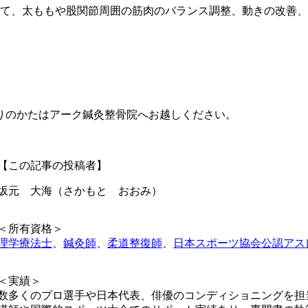
て、太ももや股関節周囲の筋肉のバランス調整、動きの改善、
りのかたはアーク鍼灸整骨院へお越しください。
【この記事の投稿者】
坂元 大海（さかもと おおみ）
＜所有資格＞
理学療法士
、
鍼灸師
、
柔道整復師
、
日本スポーツ協会公認アス
＜実績＞
数多くのプロ選手や日本代表、俳優のコンディショニングを担