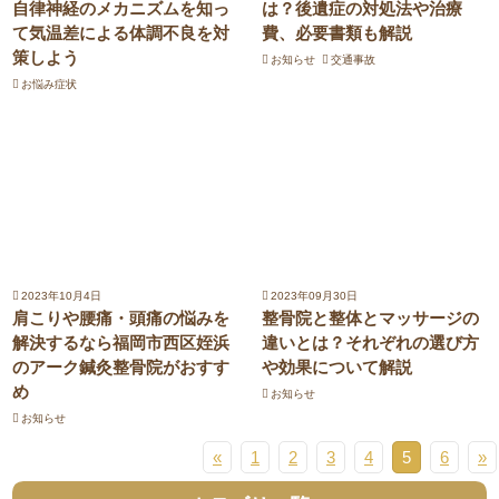
自律神経のメカニズムを知っ
は？後遺症の対処法や治療
て気温差による体調不良を対
費、必要書類も解説
策しよう
お知らせ
交通事故
お悩み症状
2023年10月4日
2023年09月30日
肩こりや腰痛・頭痛の悩みを
整骨院と整体とマッサージの
解決するなら福岡市西区姪浜
違いとは？それぞれの選び方
のアーク鍼灸整骨院がおすす
や効果について解説
め
お知らせ
お知らせ
«
1
2
3
4
5
6
»