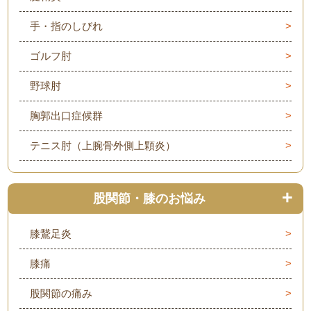
手・指のしびれ
ゴルフ肘
野球肘
胸郭出口症候群
テニス肘（上腕骨外側上顆炎）
股関節・膝のお悩み
膝鵞足炎
膝痛
股関節の痛み