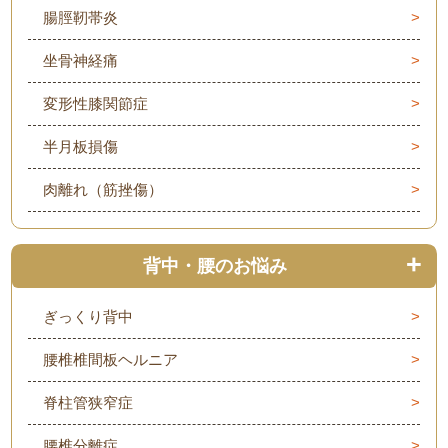
腸脛靭帯炎
坐骨神経痛
変形性膝関節症
半月板損傷
肉離れ（筋挫傷）
背中・腰のお悩み
ぎっくり背中
腰椎椎間板ヘルニア
脊柱管狭窄症
腰椎分離症