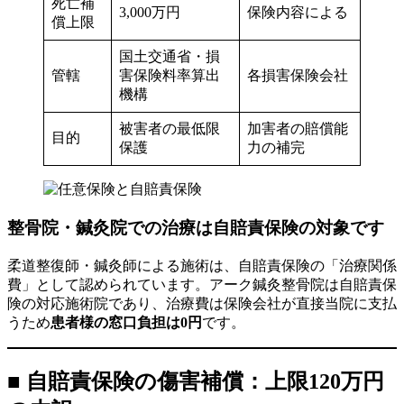
死亡補
3,000万円
保険内容による
償上限
国土交通省・損
管轄
害保険料率算出
各損害保険会社
機構
被害者の最低限
加害者の賠償能
目的
保護
力の補完
整骨院・鍼灸院での治療は自賠責保険の対象です
柔道整復師・鍼灸師による施術は、自賠責保険の「治療関係
費」として認められています。アーク鍼灸整骨院は自賠責保
険の対応施術院であり、治療費は保険会社が直接当院に支払
うため
患者様の窓口負担は0円
です。
■ 自賠責保険の傷害補償：上限120万円