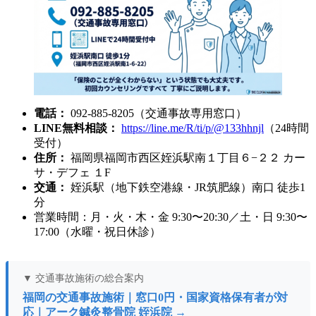
電話：
092-885-8205（交通事故専用窓口）
LINE無料相談：
https://line.me/R/ti/p/@133hhnjl
（24時間
受付）
住所：
福岡県福岡市西区姪浜駅南１丁目６−２２ カー
サ・デフェ １F
交通：
姪浜駅（地下鉄空港線・JR筑肥線）南口 徒歩1
分
営業時間：月・火・木・金 9:30〜20:30／土・日 9:30〜
17:00（水曜・祝日休診）
▼ 交通事故施術の総合案内
福岡の交通事故施術｜窓口0円・国家資格保有者が対
応｜アーク鍼灸整骨院 姪浜院 →