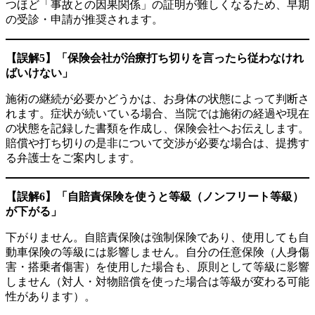
つほど「事故との因果関係」の証明が難しくなるため、早期
の受診・申請が推奨されます。
【誤解5】「保険会社が治療打ち切りを言ったら従わなけれ
ばいけない」
施術の継続が必要かどうかは、お身体の状態によって判断さ
れます。症状が続いている場合、当院では施術の経過や現在
の状態を記録した書類を作成し、保険会社へお伝えします。
賠償や打ち切りの是非について交渉が必要な場合は、提携す
る弁護士をご案内します。
【誤解6】「自賠責保険を使うと等級（ノンフリート等級）
が下がる」
下がりません。自賠責保険は強制保険であり、使用しても自
動車保険の等級には影響しません。自分の任意保険（人身傷
害・搭乗者傷害）を使用した場合も、原則として等級に影響
しません（対人・対物賠償を使った場合は等級が変わる可能
性があります）。