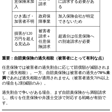
意保険未加
に請求する必要があ
請求
入
る
ひき逃げ・
政府保
加入保険会社が特定
加害者不明
障事業
できないため
被害者
損害が120
請求＋
超過分は任意保険へ
万円を超え
任意保
の別途請求が必要
る見込み
険請求
重要：自賠責保険の過失相殺（被害者にとって有利な点）
任意保険では被害者の過失割合に応じて賠償額が減額されま
す（過失相殺）。一方、自賠責保険は被害者の過失が
70%未
満
であれば過失相殺が適用されません（被害者過失70%以上
の場合も2割減額のみ）。
過失割合で争いがある場合、まず自賠責保険から満額請求
し、残りを任意保険や弁護士交渉で対応する戦略が有効で
す。