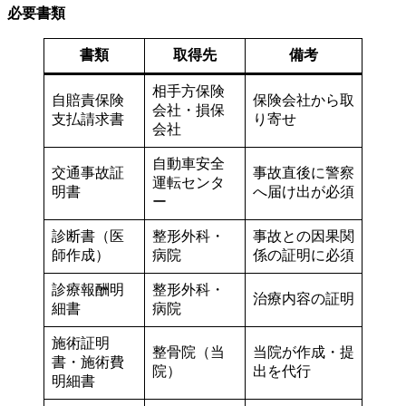
必要書類
書類
取得先
備考
相手方保険
自賠責保険
保険会社から取
会社・損保
支払請求書
り寄せ
会社
自動車安全
交通事故証
事故直後に警察
運転センタ
明書
へ届け出が必須
ー
診断書（医
整形外科・
事故との因果関
師作成）
病院
係の証明に必須
診療報酬明
整形外科・
治療内容の証明
細書
病院
施術証明
整骨院（当
当院が作成・提
書・施術費
院）
出を代行
明細書