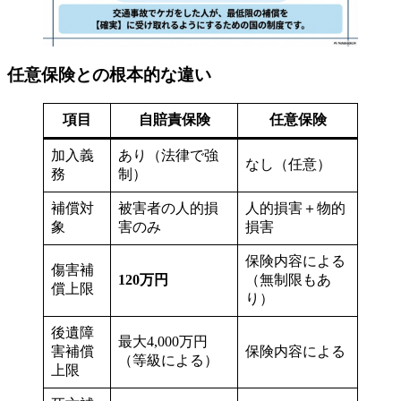
任意保険との根本的な違い
項目
自賠責保険
任意保険
加入義
あり（法律で強
なし（任意）
務
制）
補償対
被害者の人的損
人的損害＋物的
象
害のみ
損害
保険内容による
傷害補
120万円
（無制限もあ
償上限
り）
後遺障
最大4,000万円
害補償
保険内容による
（等級による）
上限