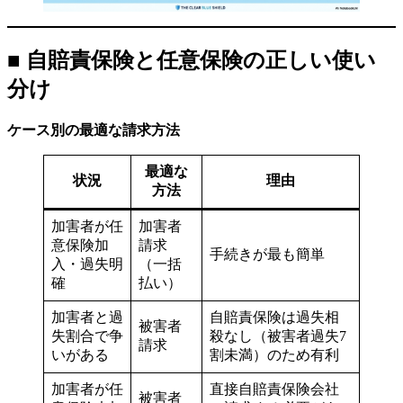
■ 自賠責保険と任意保険の正しい使い
分け
ケース別の最適な請求方法
最適な
状況
理由
方法
加害者が任
加害者
意保険加
請求
手続きが最も簡単
入・過失明
（一括
確
払い）
加害者と過
自賠責保険は過失相
被害者
失割合で争
殺なし（被害者過失7
請求
いがある
割未満）のため有利
加害者が任
直接自賠責保険会社
被害者