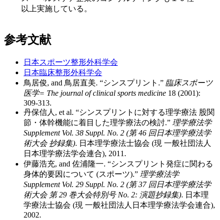
以上実施している。
参考文献
日本スポーツ整形外科学会
日本臨床整形外科学会
鳥居俊, and 鳥居直美. “シンスプリント.”
臨床スポーツ
医学= The journal of clinical sports medicine
18 (2001):
309-313.
丹保信人, et al. “シンスプリントに対する理学療法 股関
節・体幹機能に着目した理学療法の検討.”
理学療法学
Supplement Vol. 38 Suppl. No. 2 (第 46 回日本理学療法学
術大会 抄録集)
. 日本理学療法士協会 (現 一般社団法人
日本理学療法学会連合), 2011.
伊藤浩充, and 佐浦隆一. “シンスプリント発症に関わる
身体的要因について (スポーツ).”
理学療法学
Supplement Vol. 29 Suppl. No. 2 (第 37 回日本理学療法学
術大会 第 29 巻大会特別号 No. 2: 演題抄録集)
. 日本理
学療法士協会 (現 一般社団法人日本理学療法学会連合),
2002.