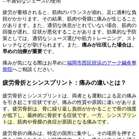
– 不適切なシューズの使用
疲労が蓄積されると、筋肉のバランスが崩れ、足に過剰な負
担がかかります。その結果、筋肉や骨膜に痛みが生じること
があります。また、適切な休息がとれていない場合、筋肉の
回復が遅れ、症状が悪化することがあります。効果的な予防
策としては、適切なシューズ選びや筋力トレーニング、スト
レッチなどが挙げられます。また、
痛みが出現した場合は、
早めの治療が重要
です。
痛みが気になる際はお早めに
福岡市西区姪浜のアーク鍼灸整
骨院
へご相談ください。
疲労骨折とシンスプリント：痛みの違いとは？
疲労骨折とシンスプリントは、両者とも運動による足の痛み
を引き起こす症状ですが、痛みの性質や原因に違いがありま
す。
疲労骨折は、骨に繰り返し負担がかかることで骨の強度
が低下し、最終的に骨折する症状です。一方、シンスプリン
トは、筋肉や骨膜の炎症が原因となる痛みです
。
疲労骨折の痛みは、特定の箇所に集中し、その場所を押すと