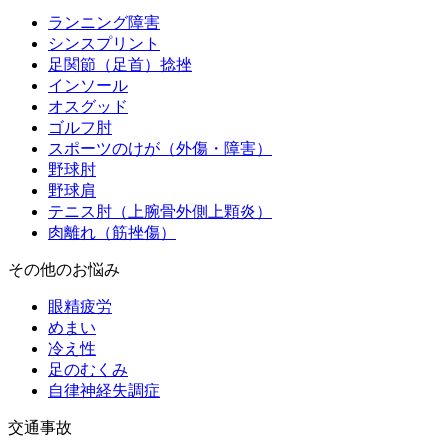
ランニング障害
シンスプリント
足関節（足首）捻挫
インソール
オスグッド
ゴルフ肘
スポーツのけが（外傷・障害）
野球肘
野球肩
テニス肘（上腕骨外側上顆炎）
肉離れ（筋挫傷）
その他のお悩み
眼精疲労
めまい
冷え性
足のむくみ
自律神経失調症
交通事故