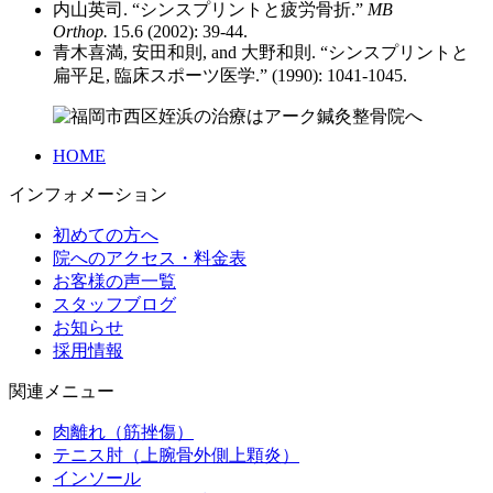
内山英司. “シンスプリントと疲労骨折.”
MB
Orthop.
15.6 (2002): 39-44.
青木喜満, 安田和則, and 大野和則. “シンスプリントと
扁平足, 臨床スポーツ医学.” (1990): 1041-1045.
HOME
インフォメーション
初めての方へ
院へのアクセス・料金表
お客様の声一覧
スタッフブログ
お知らせ
採用情報
関連メニュー
肉離れ（筋挫傷）
テニス肘（上腕骨外側上顆炎）
インソール