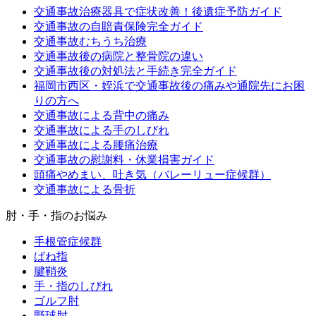
交通事故治療器具で症状改善！後遺症予防ガイド
交通事故の自賠責保険完全ガイド
交通事故むちうち治療
交通事故後の病院と整骨院の違い
交通事故後の対処法と手続き完全ガイド
福岡市西区・姪浜で交通事故後の痛みや通院先にお困
りの方へ
交通事故による背中の痛み
交通事故による手のしびれ
交通事故による腰痛治療
交通事故の慰謝料・休業損害ガイド
頭痛やめまい、吐き気（バレーリュー症候群）
交通事故による骨折
肘・手・指のお悩み
手根管症候群
ばね指
腱鞘炎
手・指のしびれ
ゴルフ肘
野球肘