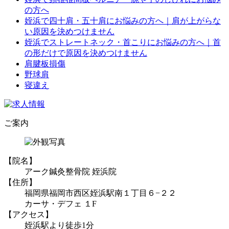
の方へ
姪浜で四十肩・五十肩にお悩みの方へ｜肩が上がらな
い原因を決めつけません
姪浜でストレートネック・首こりにお悩みの方へ｜首
の形だけで原因を決めつけません
肩腱板損傷
野球肩
寝違え
ご案内
【院名】
アーク鍼灸整骨院 姪浜院
【住所】
福岡県福岡市西区姪浜駅南１丁目６−２２
カーサ・デフェ １F
【アクセス】
姪浜駅より徒歩1分