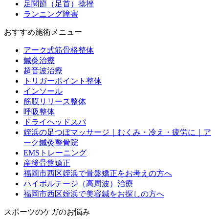
足関節（足首）捻挫
ランニング障害
おすすめ施術メニュー
アーク式筋骨格整体
鍼灸治療
超音波治療
トリガーポイント整体
インソール
筋膜リリース整体
呼吸整体
ドライヘッドスパ
姪浜の足つぼマッサージ｜むくみ・冷え・疲労に｜ア
ーク鍼灸整骨院
EMSトレーニング
産後骨盤矯正
福岡市西区姪浜で骨盤矯正をお考えの方へ
ハイボルテージ（高周波）治療
福岡市西区姪浜で美容鍼をお探しの方へ
スポーツのケガのお悩み