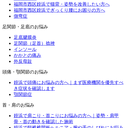
福岡市西区姪浜で猫背・姿勢を改善したい方へ
福岡市西区姪浜でぎっくり腰にお困りの方へ
側弯症
足関節・足底のお悩み
足底腱膜炎
足関節（足首）捻挫
インソール
かかとの痛み
外反母趾
頭痛・顎関節のお悩み
姪浜で頭痛にお悩みの方へ｜まず医療機関を優先すべ
き症状を確認します
顎関節症
首・肩のお悩み
姪浜で肩こり・首こりにお悩みの方へ｜姿勢・肩甲
骨・首の動きを確認した施術
姪浜で頸椎椎間板ヘルニア・腕や手のしびれにお悩み