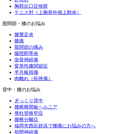
胸郭出口症候群
テニス肘（上腕骨外側上顆炎）
股関節・膝のお悩み
膝鵞足炎
膝痛
股関節の痛み
腸脛靭帯炎
坐骨神経痛
変形性膝関節症
半月板損傷
肉離れ（筋挫傷）
背中・腰のお悩み
ぎっくり背中
腰椎椎間板ヘルニア
脊柱管狭窄症
腰椎分離症
福岡市西区姪浜で腰痛にお悩みの方へ
肋間神経痛