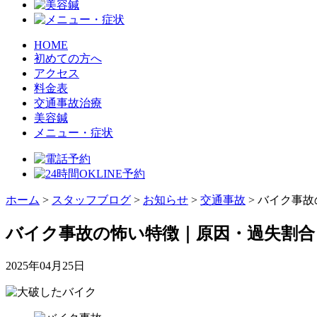
HOME
初めての方へ
アクセス
料金表
交通事故治療
美容鍼
メニュー・症状
ホーム
>
スタッフブログ
>
お知らせ
>
交通事故
>
バイク事故
バイク事故の怖い特徴｜原因・過失割合
2025年04月25日