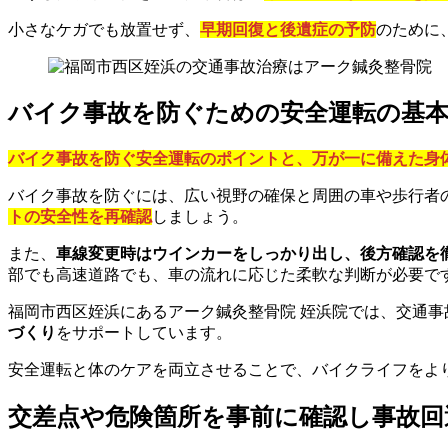
小さなケガでも放置せず、
早期回復と後遺症の予防
のために
バイク事故を防ぐための安全運転の基
バイク事故を防ぐ安全運転のポイントと、万が一に備えた身
バイク事故を防ぐには、広い視野の確保と周囲の車や歩行者
トの安全性を再確認
しましょう。
また、
車線変更時はウインカーをしっかり出し、後方確認を
部でも高速道路でも、車の流れに応じた柔軟な判断が必要で
福岡市西区姪浜にあるアーク鍼灸整骨院 姪浜院では、交通事
づくり
をサポートしています。
安全運転と体のケアを両立させることで、バイクライフをよ
交差点や危険箇所を事前に確認し事故回