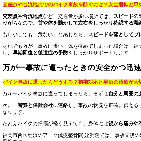
交差点や合流地点でのバイク事故を防ぐには？安全運転と早
交差点や合流地点
など、交通量が多い場所では、
スピードの
りがち
なので、
首や体を動かして左右をしっかり確認する意
もし少しでも「危ない」と感じたら、
スピードを落としてブ
それでも万が一事故に遭い、体を痛めてしまった場合は、福
し、
早期回復と後遺症の予防
をしっかりサポートします。
万が一事故に遭ったときの安全かつ迅
バイク事故に遭ったらどうする？初期対応と早めの治療が大
万が一バイク事故に遭ってしまったら、まずは
自分と周囲の
次に、
警察と保険会社に連絡
し、事故の状況を正確に伝える
なります。
たとえバイクの損傷が軽く見えても、身体には
後から痛みや
福岡市西区姪浜のアーク鍼灸整骨院 姪浜院では、事故直後の