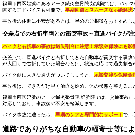
福岡市西区姪浜にあるアーク鍼灸整骨院 姪浜院では、バイ
関するアドバイスも可能で、
早期回復とスムーズな示談解決
事故後の体調に不安がある方は、早めのご相談をおすすめし
交差点での右折車両との衝突事故～直進バイクが注
バイクと右折車の事故は過失割合に注意！示談や保険にも影
交差点で、直進バイクと右折してきた自動車が衝突する事故
が大回りで右折していた場合などは、状況に応じて過失割合
バイク側に大きな過失がついてしまうと、
示談交渉や保険金
事故後は、できるだけ早く治療を始め、体の状態を整えるこ
福岡市西区姪浜のアーク鍼灸整骨院 姪浜院では、交通事故に
対応しており、事故後の不安を軽減します。
バイク事故に遭ったら、
早期のケアと専門的なサポート
で、
道路でありがちな自動車の幅寄せ等に