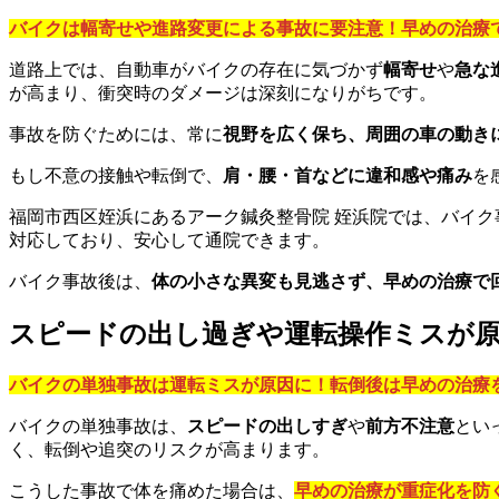
バイクは幅寄せや進路変更による事故に要注意！早めの治療
道路上では、自動車がバイクの存在に気づかず
幅寄せ
や
急な
が高まり、衝突時のダメージは深刻になりがちです。
事故を防ぐためには、常に
視野を広く保ち、周囲の車の動き
もし不意の接触や転倒で、
肩・腰・首などに違和感や痛み
を
福岡市西区姪浜にあるアーク鍼灸整骨院 姪浜院では、バイ
対応しており、安心して通院できます。
バイク事故後は、
体の小さな異変も見逃さず、早めの治療で
スピードの出し過ぎや運転操作ミスが
バイクの単独事故は運転ミスが原因に！転倒後は早めの治療
バイクの単独事故は、
スピードの出しすぎ
や
前方不注意
とい
く、転倒や追突のリスクが高まります。
こうした事故で体を痛めた場合は、
早めの治療が重症化を防