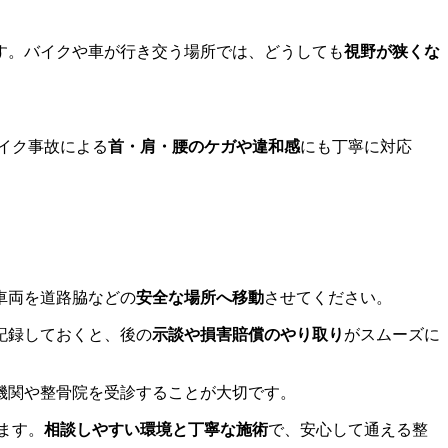
す。バイクや車が行き交う場所では、どうしても
視野が狭くな
イク事故による
首・肩・腰のケガや違和感
にも丁寧に対応
車両を道路脇などの
安全な場所へ移動
させてください。
記録しておくと、後の
示談や損害賠償のやり取り
がスムーズに
機関や整骨院を受診することが大切です。
ます。
相談しやすい環境と丁寧な施術
で、安心して通える整