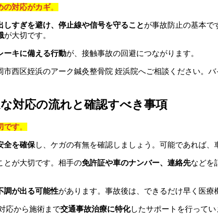
めの対応がカギ
。
出しすぎを避け、停止線や信号を守ること
が事故防止の基本で
識
が大切です。
レーキに備える行動
が、接触事故の回避につながります。
岡市西区姪浜のアーク鍼灸整骨院 姪浜院へご相談ください。バ
速な対応の流れと確認すべき事項
切です
。
安全を確保
し、ケガの有無を確認しましょう。可能であれば、
ことが大切です。相手の
免許証や車のナンバー、連絡先
などを
不調が出る可能性
があります。事故後は、できるだけ早く医療
対応から施術まで
交通事故治療に特化
したサポートを行ってい