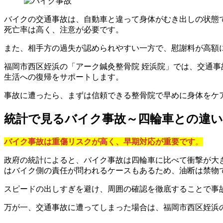
バイクの交通事故は、自動車と違って身体がむき出しの状態で
死亡率は高く、注意が必要です。
また、相手方の過失が認められやすい一方で、慰謝料が高額
福岡市西区姪浜の「アーク鍼灸整骨院 姪浜院」では、交通
生活への復帰をサポートします。
事故に遭ったら、まずは信頼できる整骨院で早めに身体をケ
統計で見るバイク事故～四輪車との違
バイク事故は重傷リスクが高く、早期対応が重要です
。
政府の統計によると、バイク事故は四輪車に比べて衝撃が大
はバイク側の責任が問われるケースもあるため、油断は禁物
スピードの出しすぎを避け、周囲の確認を徹底することで事
万が一、交通事故に遭ってしまった場合は、福岡市西区姪浜