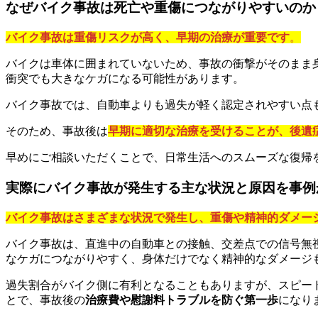
なぜバイク事故は死亡や重傷につながりやすいのか
バイク事故は重傷リスクが高く、早期の治療が重要です
。
バイクは車体に囲まれていないため、事故の衝撃がそのまま
衝突でも大きなケガになる可能性があります。
バイク事故では、自動車よりも過失が軽く認定されやすい点
そのため、事故後は
早期に適切な治療を受けることが、後遺
早めにご相談いただくことで、日常生活へのスムーズな復帰
実際にバイク事故が発生する主な状況と原因を事例
バイク事故はさまざまな状況で発生し、重傷や精神的ダメー
バイク事故は、直進中の自動車との接触、交差点での信号無
なケガにつながりやすく、身体だけでなく精神的なダメージ
過失割合がバイク側に有利となることもありますが、スピー
とで、事故後の
治療費や慰謝料トラブルを防ぐ第一歩
になり