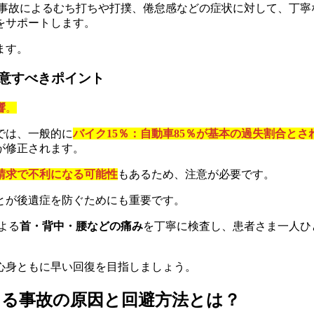
ク事故によるむち打ちや打撲、倦怠感などの症状に対して、丁寧
をサポートします。
ます。
意すべきポイント
響
。
では、一般的に
バイク15％：自動車85％が基本の過失割合と
が修正されます。
請求で不利になる可能性
もあるため、注意が必要です。
とが後遺症を防ぐためにも重要です。
よる
首・背中・腰などの痛み
を丁寧に検査し、患者さま一人ひ
心身ともに早い回復を目指しましょう。
よる事故の原因と回避方法とは？