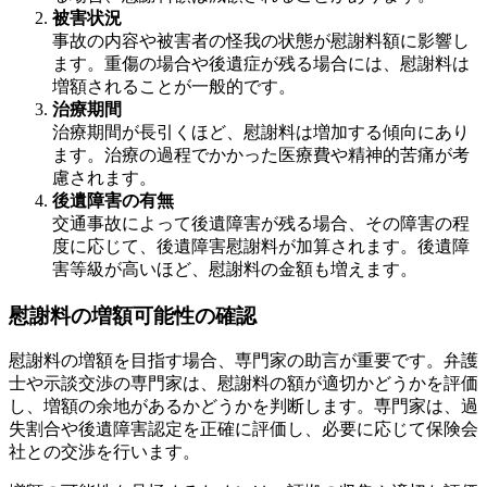
被害状況
事故の内容や被害者の怪我の状態が慰謝料額に影響し
ます。重傷の場合や後遺症が残る場合には、慰謝料は
増額されることが一般的です。
治療期間
治療期間が長引くほど、慰謝料は増加する傾向にあり
ます。治療の過程でかかった医療費や精神的苦痛が考
慮されます。
後遺障害の有無
交通事故によって後遺障害が残る場合、その障害の程
度に応じて、後遺障害慰謝料が加算されます。後遺障
害等級が高いほど、慰謝料の金額も増えます。
慰謝料の増額可能性の確認
慰謝料の増額を目指す場合、専門家の助言が重要です。弁護
士や示談交渉の専門家は、慰謝料の額が適切かどうかを評価
し、増額の余地があるかどうかを判断します。専門家は、過
失割合や後遺障害認定を正確に評価し、必要に応じて保険会
社との交渉を行います。