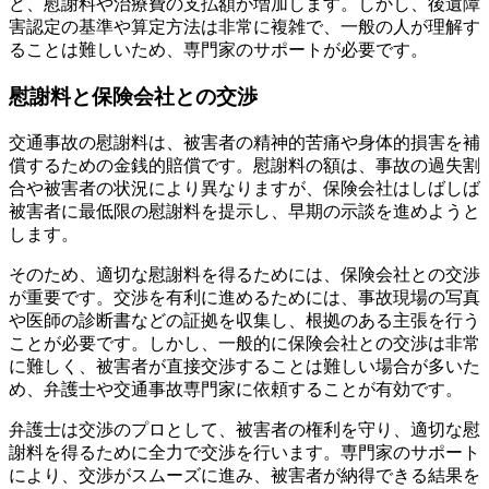
ど、慰謝料や治療費の支払額が増加します。しかし、後遺障
害認定の基準や算定方法は非常に複雑で、一般の人が理解す
ることは難しいため、専門家のサポートが必要です。
慰謝料と保険会社との交渉
交通事故の慰謝料は、被害者の精神的苦痛や身体的損害を補
償するための金銭的賠償です。慰謝料の額は、事故の過失割
合や被害者の状況により異なりますが、保険会社はしばしば
被害者に最低限の慰謝料を提示し、早期の示談を進めようと
します。
そのため、適切な慰謝料を得るためには、保険会社との交渉
が重要です。交渉を有利に進めるためには、事故現場の写真
や医師の診断書などの証拠を収集し、根拠のある主張を行う
ことが必要です。しかし、一般的に保険会社との交渉は非常
に難しく、被害者が直接交渉することは難しい場合が多いた
め、弁護士や交通事故専門家に依頼することが有効です。
弁護士は交渉のプロとして、被害者の権利を守り、適切な慰
謝料を得るために全力で交渉を行います。専門家のサポート
により、交渉がスムーズに進み、被害者が納得できる結果を