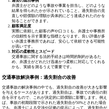
過去の成功事例
弁護士がどのような事故や事案を担当し、どのような
結果を得られたかが示されていること。過失割合の見
直しや賠償額の増額が具体的にどう達成されたのかを
知ることができます。
顧客満足度
実際に依頼した顧客の声や口コミも、弁護士や事務所
の信頼性を示す重要な指標となります。良い評価が多
い弁護士事務所であれば、安心して依頼できる可能性
が高いです。
対応の柔軟性とスピード
交通事故に関する法的手続きは時間的制約があるた
め、弁護士がどれだけ迅速かつ柔軟に対応してくれる
かも、実績を測るうえで重要です。
交通事故解決事例：過失割合の改善
交通事故の解決事例の中でも、過失割合の改善が大きな影響
を与えるケースがあります。過失割合は、事故での責任の割
合を示すもので、これが決定的に賠償額に影響します。例え
ば、事故の初期段階で示された過失割合が50%とされた場合
でも、弁護士による交渉や証拠の提示によって、過失割合が