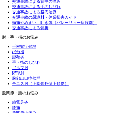
交通事故による背中の痛み
交通事故による手のしびれ
交通事故による腰痛治療
交通事故の慰謝料・休業損害ガイド
頭痛やめまい、吐き気（バレーリュー症候群）
交通事故による骨折
肘・手・指のお悩み
手根管症候群
ばね指
腱鞘炎
手・指のしびれ
ゴルフ肘
野球肘
胸郭出口症候群
テニス肘（上腕骨外側上顆炎）
股関節・膝のお悩み
膝鵞足炎
膝痛
股関節の痛み