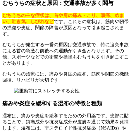
むちうちの症状と原因：交通事故が多く関与
むちうちの主な症状は、首や肩の痛み・こり、頭痛、めま
い、吐き気、しびれなど
です。これらの症状は、筋肉や靭帯
の損傷や炎症、関節の障害が原因となって引き起こされま
す。
むちうちが発生する一番の原因は交通事故で、特に追突事故
による首の急激な前後への運動が引き金となります。その
他、スポーツなどでの衝撃や捻挫もむちうちを引き起こすこ
とがあります。
むちうちの治療には、痛みや炎症の緩和、筋肉や関節の機能
回復、リハビリが大切です。
痛みや炎症を緩和する湿布の特徴と種類
湿布は、痛みや炎症を緩和するための外用薬です。患部に貼
ることで、鎮痛成分や抗炎症成分が皮膚を通じて効果を発揮
します。湿布には、非ステロイド性抗炎症薬（NSAIDs）や