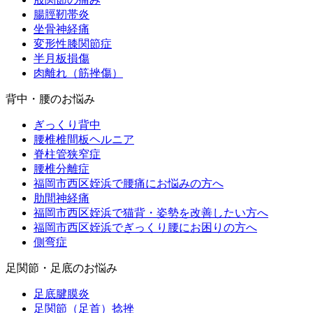
腸脛靭帯炎
坐骨神経痛
変形性膝関節症
半月板損傷
肉離れ（筋挫傷）
背中・腰のお悩み
ぎっくり背中
腰椎椎間板ヘルニア
脊柱管狭窄症
腰椎分離症
福岡市西区姪浜で腰痛にお悩みの方へ
肋間神経痛
福岡市西区姪浜で猫背・姿勢を改善したい方へ
福岡市西区姪浜でぎっくり腰にお困りの方へ
側弯症
足関節・足底のお悩み
足底腱膜炎
足関節（足首）捻挫