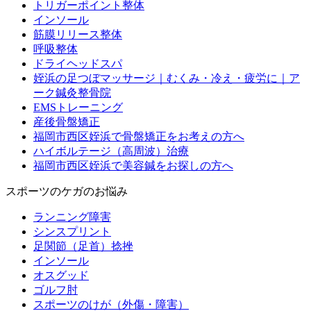
トリガーポイント整体
インソール
筋膜リリース整体
呼吸整体
ドライヘッドスパ
姪浜の足つぼマッサージ｜むくみ・冷え・疲労に｜ア
ーク鍼灸整骨院
EMSトレーニング
産後骨盤矯正
福岡市西区姪浜で骨盤矯正をお考えの方へ
ハイボルテージ（高周波）治療
福岡市西区姪浜で美容鍼をお探しの方へ
スポーツのケガのお悩み
ランニング障害
シンスプリント
足関節（足首）捻挫
インソール
オスグッド
ゴルフ肘
スポーツのけが（外傷・障害）