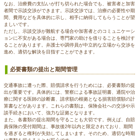
なお、治療費の支払いが打ち切られた場合でも、被害者と加害
者間で示談交渉ができます。示談交渉では、治療の必要性や期
間、費用などを具体的に示し、相手に納得してもらうことが望
ましいです。
ただし、示談交渉が難航する場合や加害者とのコミュニケーシ
ョンに不安がある場合は、専門家の助けを借りることを検討す
ることがあります。弁護士や調停員が中立的な立場から交渉を
進め、適切な解決を目指すことができます。
必要書類の提出と期間管理
交通事故に遭った際、賠償請求を行うためには、必要書類の提
出が重要です。具体的には、警察による事故証明書、通院や治
療に関する医師の診断書、請求額の根拠となる損害賠償額の計
算書などがあります。これらの書類は、保険会社への交渉や示
談手続きにおいて、強力な証拠となります。
また、各書類の提出期間を守ることも大切です。例えば、自賠
責保険の受付期間は、事故後2年以内と限定されており、期間
を過ぎると権利が失効してしまいます。そのため、適切な時期