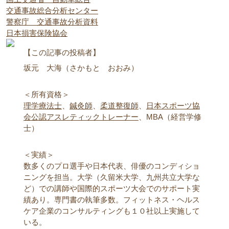
交通事故総合分析センター
警察庁 交通事故分析資料
日本損害保険協会
【この記事の投稿者】
坂元 大海（さかもと おおみ）
＜所有資格＞
理学療法士
、
鍼灸師
、
柔道整復師
、
日本スポーツ協
会公認アスレティックトレーナー
、MBA（経営学修
士）
＜実績＞
数多くのプロ選手や日本代表、俳優のコンディショ
ニングを担当。大学（久留米大学、九州共立大学な
ど）での講師や国際的スポーツ大会でのサポート実
績あり。専門書の執筆多数。フィットネス・ヘルス
ケア企業のコンサルティングも１０社以上実施して
いる。