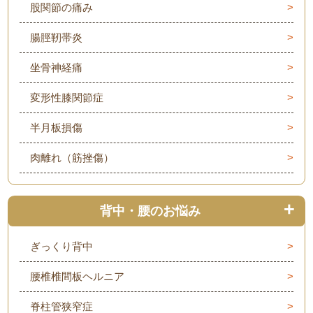
股関節の痛み
腸脛靭帯炎
坐骨神経痛
変形性膝関節症
半月板損傷
肉離れ（筋挫傷）
背中・腰のお悩み
ぎっくり背中
腰椎椎間板ヘルニア
脊柱管狭窄症