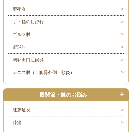
腱鞘炎
手・指のしびれ
ゴルフ肘
野球肘
胸郭出口症候群
テニス肘（上腕骨外側上顆炎）
股関節・膝のお悩み
膝鵞足炎
膝痛